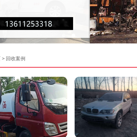
页
>
回收案例