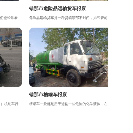
错那市危险品运输货车报废
如今买车的人越来越多，于此同时，我们也经常看到路边，停车场以及草丛堆里停着不少僵尸车。要不是车主去了...
危险品运输货车是一种货箱顶部不封闭，排气管前置并装有防火花装置，运送石油化工品、炸药、鞭炮等危险品的...
错那市槽罐车报废
事故车辆报废流程：1、准备资料：（1）机动车行驶证（2）机动车登记证；（3）车辆牌照；（4）单位车辆加盖公...
槽罐车一般都是用于运输一些危险的化学液体，在路上我们碰到槽罐车的时候一般都会保持安全距离，槽罐车一旦...