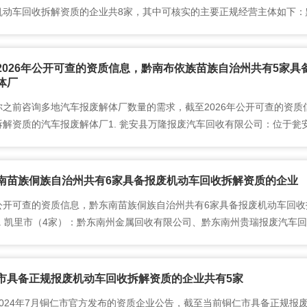
动车回收拆解资质的企业共‌8家‌，其中可核实的主要正规经营主体如下：‌黔
2026年公开可查的资质信息，黔南布依族苗族自治州共有‌5家‌
体厂
你之前咨询多地汽车报废解体厂数量的需求，截至2026年公开可查的资质信
解资质的汽车报废解体厂1. ‌瓮安县万隆报废汽车回收有限公司‌：位于瓮安县
南苗族侗族自治州共有‌6家‌具备报废机动车回收拆解资质的企业
公开可查的资质信息，黔东南苗族侗族自治州共有‌6家‌具备报废机动车回
. ‌凯里市（4家）‌：黔东南州金属回收有限公司、黔东南州贵瑞报废汽车回收
市具备正规报废机动车回收拆解资质的企业共有‌5家‌
2024年7月铜仁市官方发布的资质企业公告，截至当前铜仁市具备正规报废