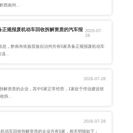
西南州...
具备正规报废机动车回收拆解资质的汽车报
2026-07-
28
息，黔南布依族苗族自治州共有‌5家‌具备正规报废机动车
...
2026-07-28
收拆解资质的企业，其中5家正常经营，1家处于停业建设状
拆...
2026-07-28
机动车回收拆解资质的企业共有‌5家‌，相关明细如下：