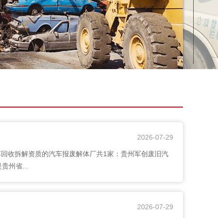
2026-07-29
回收拆解资质的汽车报废解体厂共‌1家‌：贵州军创废旧汽
州省...
2026-07-29