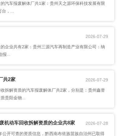
的汽车报废解体厂共‌1家‌：‌贵州天之源环保科技发展有限
，...
2026-07-29
企业共有‌2家‌：‌贵州三源汽车再制造产业有限公司‌：纳
...
‌2家‌
2026-07-29
收拆解资质的汽车报废解体厂共‌2家‌，分别是：贵州鑫誉
贵阳金物...
机动车回收拆解资质的企业共‌8家‌
2026-07-28
6年公开可查的资质信息，黔西南布依族苗族自治州已取得