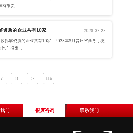
限责...
质的企业共有‌10家‌
2026-07-28
拆解资质的企业共有‌10家‌，2023年6月贵州省商务厅统
车报废...
7
8
>
116
于我们
报废咨询
联系我们