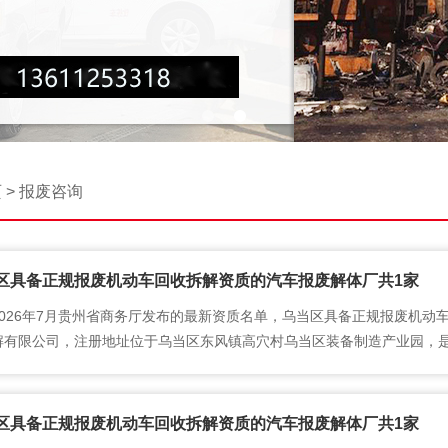
页
>
报废咨询
区具备正规报废机动车回收拆解资质的汽车报废解体厂共‌1家‌
2026年7月贵州省商务厅发布的最新资质名单，乌当区具备正规报废机动车
解有限公司‌，注册地址位于乌当区东风镇高穴村乌当区装备制造产业园，是贵
区具备正规报废机动车回收拆解资质的汽车报废解体厂共‌1家‌