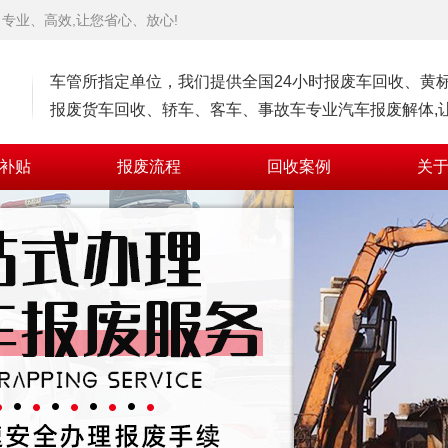
专业、高效,让您省心、放心!
车管所指定单位，我们提供全国24小时报废车回收、黄
报废货车回收、轿车、客车、事故车专业汽车报废解体,让
补贴
报废流程
回收案例
关