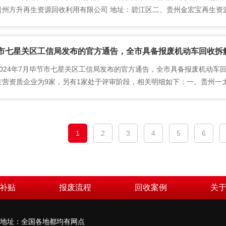
州方升再生资源回收利用有限公司 ‌地址‌：碧江区二、贵州金宏宝再生资源有
市七星关区工信局发布的官方通告，全市具备报废机动车回收拆解资
024年7月毕节市七星关区工信局发布的官方通告，全市具备报废机动车回收
在营资质企业为9家，另有1家处于评审阶段，相关明细如下：一、贵州一太汽
1
2
3
4
5
6
补贴
报废流程
回收案例
关
798 地址：全国各地都均有网点