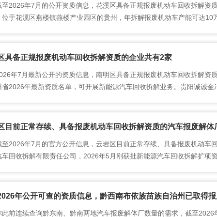
截至2026年7月的公开资质信息，花溪区具备正规报废机动车回收拆解资质
，位于花溪区燕楼镇燕楼产业园区的贵州，年拆解报废机动车产能可达10万台
区具备正规报废机动车回收拆解资质的企业共有‌2家‌
026年7月最新公开的资质信息，南明区具备正规报废机动车回收拆解资质的
省2026年最新资质名单，可开展新能源汽车回收拆解业务。‌贵阳诚诚金冶报
区目前正常存续、具备报废机动车回收拆解资质的汽车报废解体厂共
截至2026年7月的官方公开信息，云岩区目前正常存续、具备报废机动车回
车回收拆解有限责任公司，2026年5月刚获批新能源汽车回收拆解扩项资质
2026年公开可查的资质信息，黔西南布依族苗族自治州已取得报废
你此前连续查询黔东南、黔南两地汽车报废解体厂数量的需求，截至202