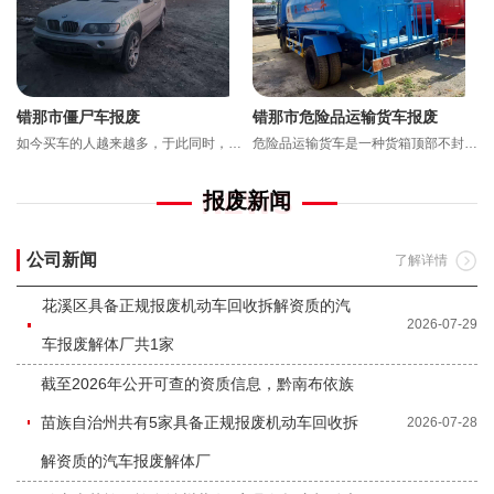
错那市危险品运输货车报废
错那市私家车报废
，停车场以及草丛堆里停着不少僵尸车。要不是车主去了...
危险品运输货车是一种货箱顶部不封闭，排气管前置并装有防火花装置，运送石油化工品、炸药、鞭炮等危险品的...
随着现在政策的改革，人们的生活也是越来越好，很多人都购买了自己的小轿车。据统计我国私家车已突破2亿辆，...
NEWS
报废新闻
公司新闻
了解详情
花溪区具备正规报废机动车回收拆解资质的汽
2026-07-29
车报废解体厂共‌1家‌
截至2026年公开可查的资质信息，黔南布依族
苗族自治州共有‌5家‌具备正规报废机动车回收拆
2026-07-28
解资质的汽车报废解体厂