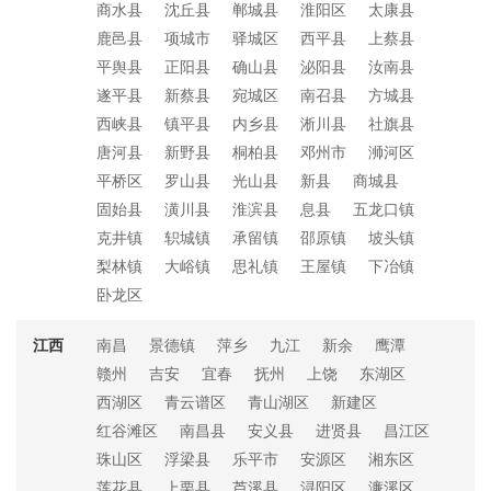
商水县
沈丘县
郸城县
淮阳区
太康县
鹿邑县
项城市
驿城区
西平县
上蔡县
平舆县
正阳县
确山县
泌阳县
汝南县
遂平县
新蔡县
宛城区
南召县
方城县
西峡县
镇平县
内乡县
淅川县
社旗县
唐河县
新野县
桐柏县
邓州市
浉河区
平桥区
罗山县
光山县
新县
商城县
固始县
潢川县
淮滨县
息县
五龙口镇
克井镇
轵城镇
承留镇
邵原镇
坡头镇
梨林镇
大峪镇
思礼镇
王屋镇
下冶镇
卧龙区
江西
南昌
景德镇
萍乡
九江
新余
鹰潭
赣州
吉安
宜春
抚州
上饶
东湖区
西湖区
青云谱区
青山湖区
新建区
红谷滩区
南昌县
安义县
进贤县
昌江区
珠山区
浮梁县
乐平市
安源区
湘东区
莲花县
上栗县
芦溪县
浔阳区
濂溪区