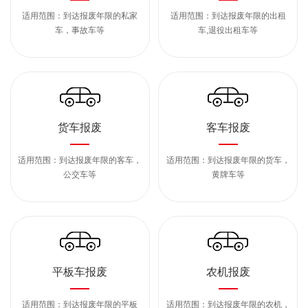
适用范围：到达报废年限的私家
适用范围：到达报废年限的出租
车，事故车等
车,退役出租车等
货车报废
客车报废
适用范围：到达报废年限的客车，
适用范围：到达报废年限的货车，
公交车等
黄牌车等
平板车报废
农机报废
适用范围：到达报废年限的平板
适用范围：到达报废年限的农机，