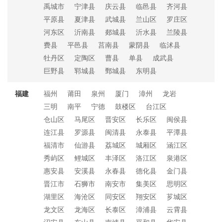
禹城市
宁津县
庆云县
临邑县
齐河县
平原县
夏津县
武城县
兰山区
罗庄区
河东区
沂南县
郯城县
沂水县
兰陵县
费县
平邑县
莒南县
蒙阴县
临沭县
牡丹区
定陶区
曹县
单县
成武县
巨野县
郓城县
鄄城县
东明县
福建
福州
莆田
泉州
厦门
漳州
龙岩
三明
南平
宁德
鼓楼区
台江区
仓山区
马尾区
晋安区
长乐区
闽侯县
连江县
罗源县
闽清县
永泰县
平潭县
福清市
仙游县
荔城区
城厢区
涵江区
秀屿区
鲤城区
丰泽区
洛江区
泉港区
惠安县
安溪县
永春县
德化县
金门县
晋江市
石狮市
南安市
集美区
思明区
湖里区
海沧区
同安区
翔安区
芗城区
龙文区
龙海区
长泰区
漳浦县
云霄县