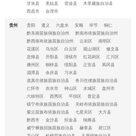
甘洛县
美姑县
雷波县
木里藏族自治县
西昌市
会理市
贵州
贵阳
遵义
六盘水
安顺
毕节
铜仁
黔东南苗族侗族自治州
黔南布依族苗族自治州
黔西南布依族苗族自治州
云岩区
南明区
花溪区
乌当区
白云区
观山湖区
修文县
息烽县
开阳县
清镇市
红花岗区
汇川区
播州区
桐梓县
绥阳县
正安县
凤冈县
湄潭县
余庆县
习水县
道真仡佬族苗族自治县
务川仡佬族苗族自治县
仁怀市
赤水市
钟山区
水城区
盘州市
六枝特区
西秀区
平坝区
普定县
镇宁布依族苗族自治县
关岭布依族苗族自治县
紫云苗族布依族自治县
七星关区
大方县
黔西市
金沙县
织金县
纳雍县
威宁彝族回族苗族自治县
赫章县
碧江区
万山区
松桃苗族自治县
玉屏侗族自治县