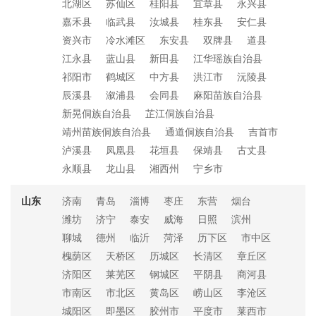
北湖区
苏仙区
桂阳县
宜章县
永兴县
嘉禾县
临武县
汝城县
桂东县
安仁县
资兴市
冷水滩区
东安县
双牌县
道县
江永县
蓝山县
新田县
江华瑶族自治县
祁阳市
鹤城区
中方县
洪江市
沅陵县
辰溪县
溆浦县
会同县
麻阳苗族自治县
新晃侗族自治县
芷江侗族自治县
靖州苗族侗族自治县
通道侗族自治县
吉首市
泸溪县
凤凰县
花垣县
保靖县
古丈县
永顺县
龙山县
湘西州
宁乡市
山东
济南
青岛
淄博
枣庄
东营
烟台
潍坊
济宁
泰安
威海
日照
滨州
聊城
德州
临沂
菏泽
历下区
市中区
槐荫区
天桥区
历城区
长清区
章丘区
济阳区
莱芜区
钢城区
平阴县
商河县
市南区
市北区
黄岛区
崂山区
李沧区
城阳区
即墨区
胶州市
平度市
莱西市