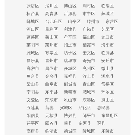
张店区
淄川区
博山区
周村区
临淄区
桓台县
高青县
沂源县
市中区
薛城区
峄城区
台儿庄区
山亭区
滕州市
东营区
河口区
垦利区
利津县
广饶县
芝罘区
蓬莱区
莱山区
牟平区
福山区
龙口市
莱阳市
莱州市
招远市
栖霞市
海阳市
潍城区
寒亭区
坊子区
奎文区
临朐县
昌乐县
青州市
诸城市
寿光市
安丘市
高密市
昌邑市
任城区
兖州区
微山县
鱼台县
金乡县
嘉祥县
汶上县
泗水县
梁山县
曲阜市
邹城市
泰山区
岱岳区
宁阳县
东平县
新泰市
肥城市
环翠区
文登区
荣成市
乳山市
东港区
岚山区
五莲县
莒县
滨城区
沾化区
惠民县
阳信县
无棣县
博兴县
邹平市
东昌府区
茌平区
阳谷县
莘县
东阿县
冠县
高唐县
临清市
德城区
陵城区
乐陵市