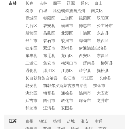
吉林
长春
吉林
四平
辽源
通化
白山
松原
白城
延边朝鲜族自治州
南关区
宽城区
朝阳区
二道区
绿园区
双阳区
九台区
农安县
榆树市
德惠市
公主岭市
船营区
昌邑区
龙潭区
丰满区
永吉县
舒兰市
磐石市
蛟河市
桦甸市
铁西区
铁东区
双辽市
梨树县
伊通满族自治县
东丰县
东辽县
龙山区
西安区
东昌区
二道江
集安市
梅河口市
辉南县
柳河县
通化县
浑江区
江源区
靖宇县
抚松县
长白朝鲜族自治县
临江市
宁江区
长岭县
乾安县
前郭尔罗斯蒙古族自治县
扶余市
洮北区
镇赉县
通榆县
洮南市
大安市
延吉市
图们市
敦化市
珲春市
龙井市
和龙市
汪清县
安图县
江苏
泰州
镇江
扬州
盐城
淮安
南通
连云港
苏州
常州
徐州
无锡
南京