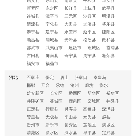
诏安县
东山县
南靖县
平和县
华安县
新罗区
永定区
长汀县
上杭县
武平县
连城县
漳平市
三元区
沙县区
明溪县
清流县
宁化县
大田县
尤溪县
将乐县
泰宁县
建宁县
永安市
延平区
建阳区
顺昌县
浦城县
光泽县
松溪县
政和县
邵武市
武夷山市
建瓯市
蕉城区
霞浦县
古田县
屏南县
寿宁县
周宁县
柘荣县
福安市
福鼎市
河北
石家庄
保定
唐山
张家口
秦皇岛
邯郸
邢台
承德
沧州
廊坊
衡水
雄安新区
长安区
桥西区
新华区
裕华区
井陉矿区
藁城区
鹿泉区
栾城区
井陉县
正定县
行唐县
灵寿县
高邑县
深泽县
赞皇县
无极县
平山县
元氏县
赵县
晋州市
新乐市
竞秀区
莲池区
满城区
清苑区
徐水区
涞水县
阜平县
定兴县